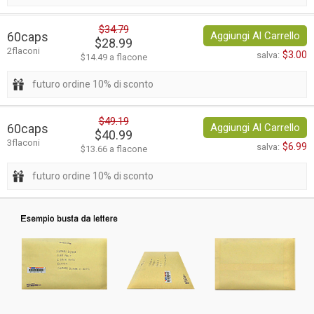
$34.79
60caps
Aggiungi Al Carrello
$28.99
2flaconi
$3.00
salva:
$14.49 a flacone
futuro ordine 10% di sconto
$49.19
60caps
Aggiungi Al Carrello
$40.99
3flaconi
$6.99
salva:
$13.66 a flacone
futuro ordine 10% di sconto