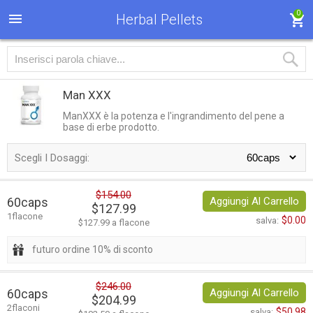
0
Herbal Pellets
Man XXX
ManXXX è la potenza e l'ingrandimento del pene a
base di erbe prodotto.
Scegli I Dosaggi:
$154.00
60caps
Aggiungi Al Carrello
$127.99
1flacone
$0.00
salva:
$127.99 a flacone
futuro ordine 10% di sconto
$246.00
60caps
Aggiungi Al Carrello
$204.99
2flaconi
$50.98
salva: