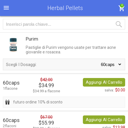
0
Herbal Pellets
Purim
Pastiglie di Purim vengono usate per trattare acne
giovanile e rosacea.
Scegli I Dosaggi:
$42.00
60caps
Aggiungi Al Carrello
$34.99
1flacone
$0.00
salva:
$34.99 a flacone
futuro ordine 10% di sconto
$67.00
60caps
Aggiungi Al Carrello
$55.99
2flaconi
$13.98
salva: