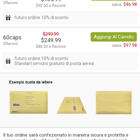
2flaconi
$46.98
salva:
$92.50 a flacone
futuro ordine 10% di sconto
$299.99
60caps
Aggiungi Al Carrello
$249.99
3flaconi
$97.98
salva:
$83.33 a flacone
futuro ordine 10% di sconto
Standart servizio gratuito di posta aerea
Il tuo ordine sarà confezionato in maniera sicura e protetta e