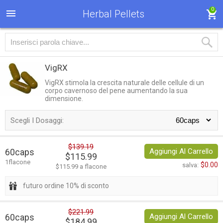
0
Herbal Pellets
VigRX
VigRX stimola la crescita naturale delle cellule di un
corpo cavernoso del pene aumentando la sua
dimensione.
Scegli I Dosaggi:
$139.19
60caps
Aggiungi Al Carrello
$115.99
1flacone
$0.00
salva:
$115.99 a flacone
futuro ordine 10% di sconto
$221.99
60caps
Aggiungi Al Carrello
$184.99