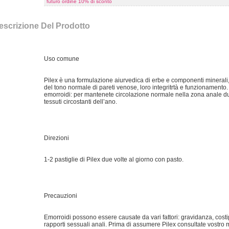
futuro ordine 10% di sconto
escrizione Del Prodotto
Uso comune
Pilex è una formulazione aiurvedica di erbe e componenti minerali, 
del tono normale di pareti venose, loro integritrtà e funzionament
emorroidi: per mantenete circolazione normale nella zona anale du
tessuti circostanti dell’ano.
Direzioni
1-2 pastiglie di Pilex due volte al giorno con pasto.
Precauzioni
Emorroidi possono essere causate da vari fattori: gravidanza, cost
rapporti sessuali anali. Prima di assumere Pilex consultate vostro 