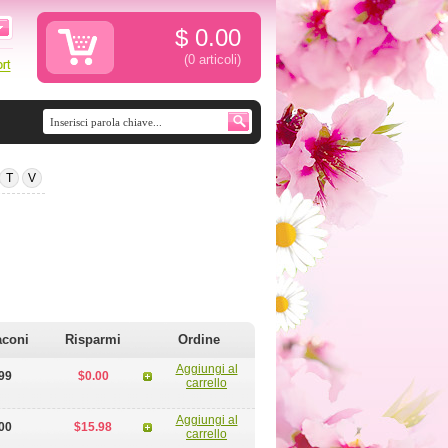
$
0.00
(0
articoli
)
T
V
aconi
Risparmi
Ordine
Aggiungi al
99
$0.00
carrello
Aggiungi al
00
$15.98
carrello