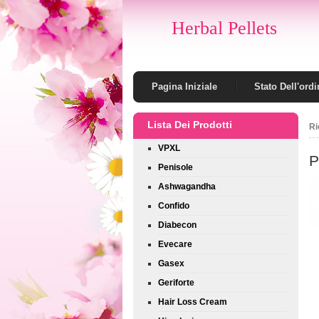
Herbal Pellets
Pagina Iniziale
Stato Dell'ordi
Lista Dei Prodotti
Ri
VPXL
P
Penisole
Ashwagandha
Confido
Diabecon
Evecare
Gasex
Geriforte
Hair Loss Cream