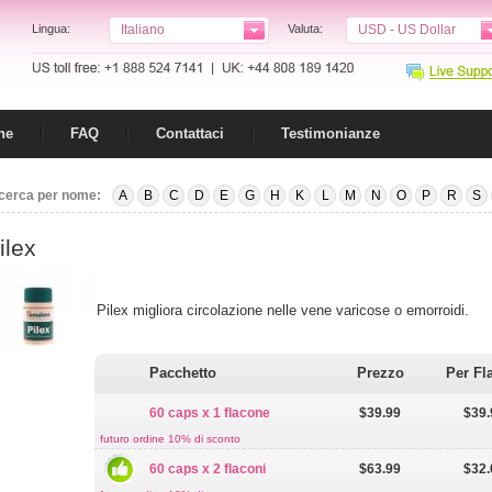
Lingua:
Italiano
Valuta:
USD - US Dollar
ne
FAQ
Contattaci
Testimonianze
cerca per nome:
A
B
C
D
E
G
H
K
L
M
N
O
P
R
S
ilex
Pilex migliora circolazione nelle vene varicose o emorroidi.
Pacchetto
Prezzo
Per Fl
60 caps x 1 flacone
$39.99
$39.
futuro ordine 10% di sconto
60 caps x 2 flaconi
$63.99
$32.