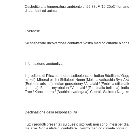
Custodite alla temperatura ambiente di 59-77oF (15-25oC) lontano di
di bambini ed animali.
Overdose
Se sospettate un’overdose contattate vostro medico curante o consu
Informazione aggiuntiva
Ingredienti di Pilex sono erbe sottoelencate: Indian Bdellium / 
mukul), Mineral pitch / Shilajeet, Neem (Melia azadirachta Syn. Azad
(Berberis aristata), Indian gooseberry / Amalaki / (Emblica officinal
chebula), Beleric myrobalan / Vibhitaki / (Terminalia bellirica), Ind
Tree / Kanchanara / (Bauhinia variegata), Cobra's Saffron / Nagake
Declinazione della responsabilità
Tutti i prodotti presentati su questo sito web non sono intesi per d
malattie. Non esitate di contattare il vostro medico curante prima