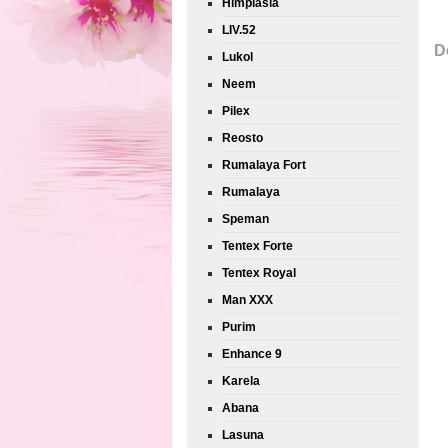
Himplasia
LIV.52
D
Lukol
Neem
Pilex
Reosto
Rumalaya Fort
Rumalaya
Speman
Tentex Forte
Tentex Royal
Man XXX
Purim
Enhance 9
Karela
Abana
Lasuna