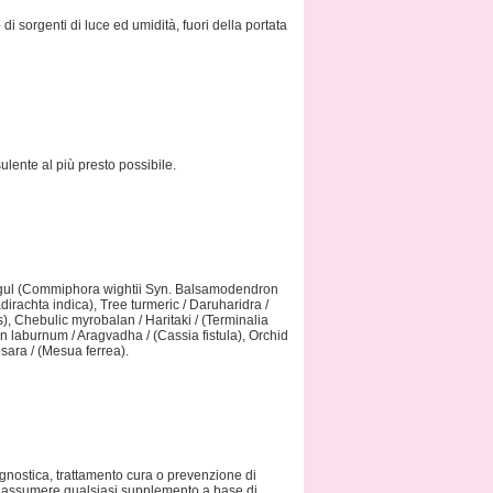
 sorgenti di luce ed umidità, fuori della portata
lente al più presto possibile.
Guggul (Commiphora wightii Syn. Balsamodendron
irachta indica), Tree turmeric / Daruharidra /
is), Chebulic myrobalan / Haritaki / (Terminalia
ian laburnum / Aragvadha / (Cassia fistula), Orchid
sara / (Mesua ferrea).
iagnostica, trattamento cura o prevenzione di
 di assumere qualsiasi supplemento a base di