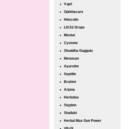
V-gel
Ophthacare
Himcolin
LIV.52 Drops
Mentat
Cystone
Shuddha Guggulu
Menosan
Ayurslim
Septilin
Brahmi
Arjuna
Herbolax
Styplon
Shallaki
Herbal Max Gun Power
VP-GL